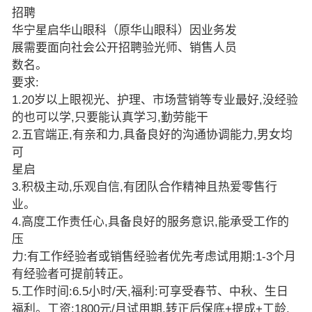
招聘
华宁星启华山眼科（原华山眼科）因业务发
展需要面向社会公开招聘验光师、销售人员
数名。
要求:
1.20岁以上眼视光、护理、市场营销等专业最好,没经验
的也可以学,只要能认真学习,勤劳能干
2.五官端正,有亲和力,具备良好的沟通协调能力,男女均
可
星启
3.积极主动,乐观自信,有团队合作精神且热爱零售行
业。
4.高度工作责任心,具备良好的服务意识,能承受工作的
压
力:有工作经验者或销售经验者优先考虑试用期:1-3个月
有经验者可提前转正。
5.工作时间:6.5小时/天,福利:可享受春节、中秋、生日
福利。工资:1800元/月试用期,转正后保底+提成+工龄,